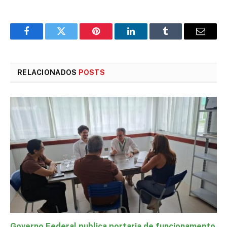
Facebook
Twitter
Pinterest
LinkedIn
Tumblr
E-
mail
RELACIONADOS
POSTS
Governo Federal publica portaria de funcionamento