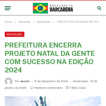
»
»
»
Início
Notícias
Educação
PREFEITURA ENCERRA PROJETO NATAL DA GENTE COM SUCESSO NA EDIÇÃO 2024
EDUCAÇÃO
PREFEITURA ENCERRA
PROJETO NATAL DA GENTE
COM SUCESSO NA EDIÇÃO
2024
Por
ascom
8 de dezembro de 2024
Atualizado:
21 de
janeiro de 2026
Nenhum comentário
2 Mins lidos