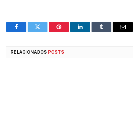
Facebook
Twitter
Pinterest
LinkedIn
Tumblr
E-
mail
RELACIONADOS
POSTS