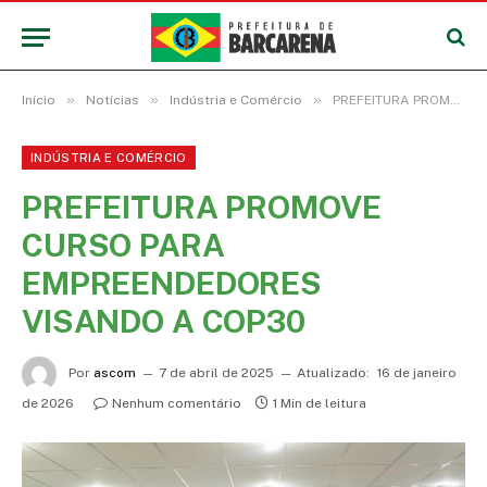
»
»
»
Início
Notícias
Indústria e Comércio
PREFEITURA PROMOVE CURSO PARA EMPREENDEDORES VISANDO A COP30
INDÚSTRIA E COMÉRCIO
PREFEITURA PROMOVE
CURSO PARA
EMPREENDEDORES
VISANDO A COP30
Por
ascom
7 de abril de 2025
Atualizado:
16 de janeiro
de 2026
Nenhum comentário
1 Min de leitura