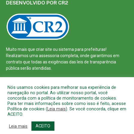
DESENVOLVIDO POR CR2
Muito mais que
criar site
ou
sistema para prefeituras
!
Realizamos uma
assessoria
completa, onde garantimos em
contrato que todas as exigências das
leis de transparência
pública
serão atendidas.
Conheça o
PNTP
e o
Radar da Transparência Pública
Nós usamos cookies para melhorar sua experiência de
navegação no portal. Ao utilizar nosso portal, você
concorda com a política de monitoramento de cookies.
Para ter mais informações sobre como isso é feito, acesse
Política de cookies (
Leia mais
). Se você concorda, clique em
Todos os direitos reservados a Prefeitura Municipal de Barcarena
ACEITO.
Mapa do Site
Acessar Área Administrativa
Acessar o Webmail
Leia mais
ACEITO