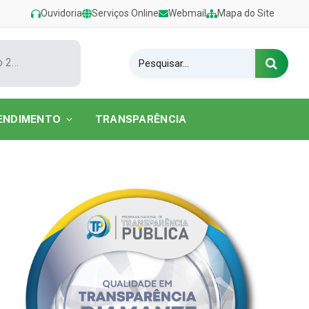
Ouvidoria
Serviços Online
Webmail
Mapa do Site
Show de Tarcísio do Acordeon encerra o Festival de Verão 2026 na Praia do Caripi
ENDIMENTO
TRANSPARÊNCIA