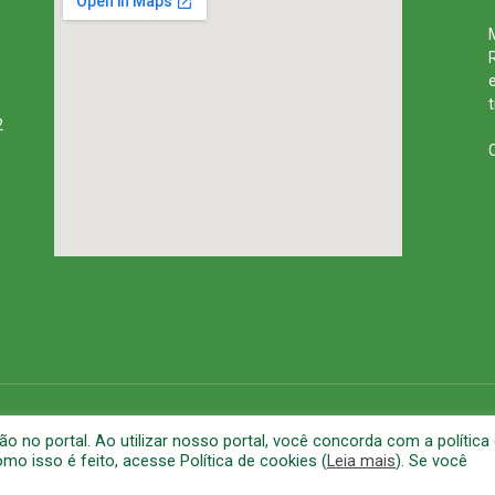
2
rena
Mapa do Site
A
no portal. Ao utilizar nosso portal, você concorda com a política
o isso é feito, acesse Política de cookies (
Leia mais
). Se você