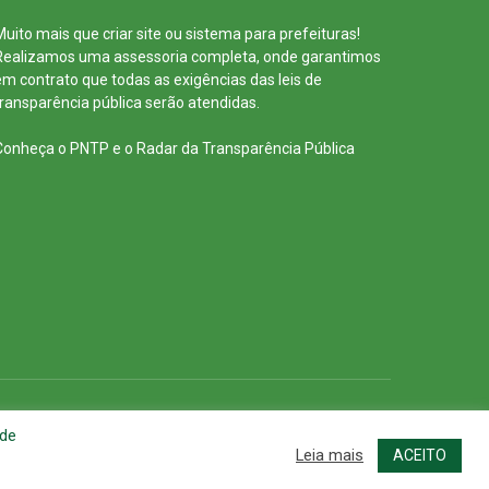
Muito mais que
criar site
ou
sistema para prefeituras
!
Realizamos uma
assessoria
completa, onde garantimos
em contrato que todas as exigências das
leis de
transparência pública
serão atendidas.
Conheça o
PNTP
e o
Radar da Transparência Pública
cessar Área Administrativa
Acessar o Webmail
 de
Leia mais
ACEITO