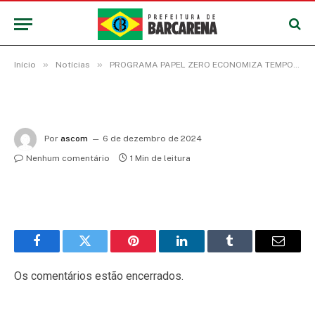
»
»
Início
Notícias
PROGRAMA PAPEL ZERO ECONOMIZA TEMPO E GASTOS NA PREFEITURA DE BARCARENA
Por
ascom
6 de dezembro de 2024
Nenhum comentário
1 Min de leitura
Facebook
Twitter
Pinterest
LinkedIn
Tumblr
E-
mail
Os comentários estão encerrados.