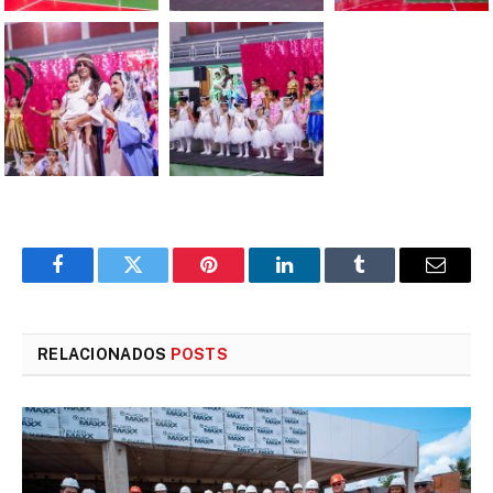
Facebook
Twitter
Pinterest
LinkedIn
Tumblr
E-
mail
RELACIONADOS
POSTS