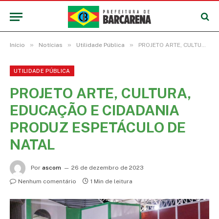
»
»
»
Início
Notícias
Utilidade Pública
PROJETO ARTE, CULTURA, EDUCAÇÃO E CIDADANIA PRODUZ ESPETÁCULO DE NATAL
UTILIDADE PÚBLICA
PROJETO ARTE, CULTURA,
EDUCAÇÃO E CIDADANIA
PRODUZ ESPETÁCULO DE
NATAL
Por
ascom
26 de dezembro de 2023
Nenhum comentário
1 Min de leitura