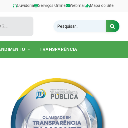
Ouvidoria
Serviços Online
Webmail
Mapa do Site
Show de Tarcísio do Acordeon encerra o Festival de Verão 2026 na Praia do Caripi
ENDIMENTO
TRANSPARÊNCIA