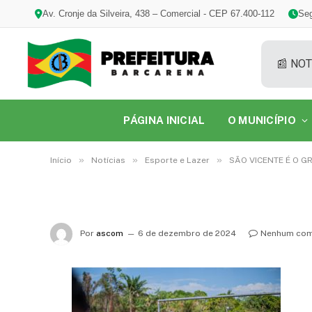
Av. Cronje da Silveira, 438 – Comercial - CEP 67.400-112
Seg
📰 NOT
PÁGINA INICIAL
O MUNICÍPIO
»
»
»
Início
Notícias
Esporte e Lazer
SÃO VICENTE É O G
Por
ascom
6 de dezembro de 2024
Nenhum com