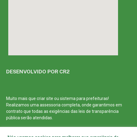
DESENVOLVIDO POR CR2
Muito mais que
criar site
ou
sistema para prefeituras
!
Realizamos uma
assessoria
completa, onde garantimos em
contrato que todas as exigências das
leis de transparência
pública
serão atendidas.
Conheça o
PNTP
e o
Radar da Transparência Pública