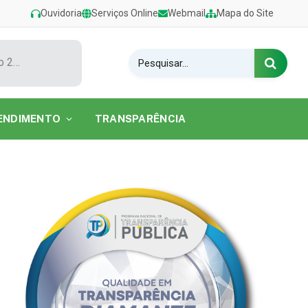
Ouvidoria
Serviços Online
Webmail
Mapa do Site
Show de Tarcísio do Acordeon encerra o Festival de Verão 2026 na Praia do Caripi
ENDIMENTO
TRANSPARÊNCIA