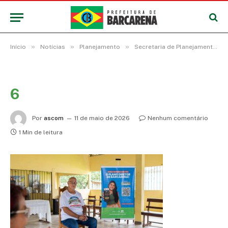
»
»
»
Início
Notícias
Planejamento
Secretaria de Planejamento de Barcarena encerra as expedições do plano diretor na comunidade do Turuí
6
Por
ascom
11 de maio de 2026
Nenhum comentário
1 Min de leitura