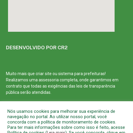
DESENVOLVIDO POR CR2
Muito mais que
criar site
ou
sistema para prefeituras
!
Realizamos uma
assessoria
completa, onde garantimos em
contrato que todas as exigências das
leis de transparência
pública
serão atendidas.
Conheça o
PNTP
e o
Radar da Transparência Pública
Nós usamos cookies para melhorar sua experiência de
navegação no portal. Ao utilizar nosso portal, você
concorda com a política de monitoramento de cookies.
Para ter mais informações sobre como isso é feito, acesse
Política de cookies (
Leia mais
). Se você concorda, clique em