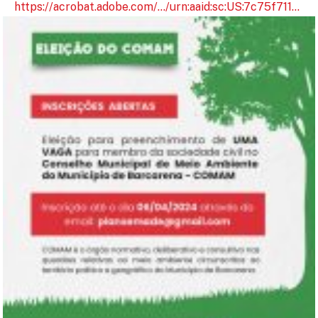
https://acrobat.adobe.com/…/urn:aaid:sc:US:7c75f711…