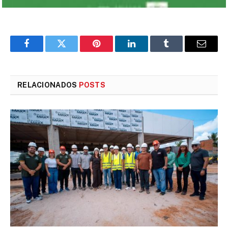
Facebook
Twitter
Pinterest
LinkedIn
Tumblr
E-
mail
RELACIONADOS
POSTS