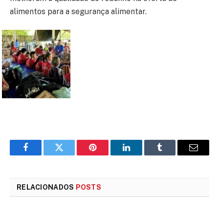
alimentos para a segurança alimentar.
Facebook
Twitter
Pinterest
LinkedIn
Tumblr
E-
mail
RELACIONADOS
POSTS