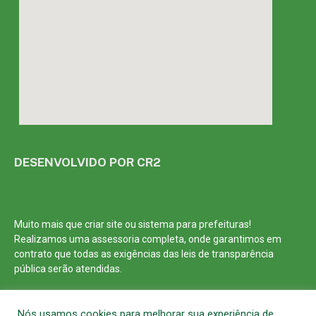
DESENVOLVIDO POR CR2
Muito mais que
criar site
ou
sistema para prefeituras
!
Realizamos uma
assessoria
completa, onde garantimos em
contrato que todas as exigências das
leis de transparência
pública
serão atendidas.
Conheça o
PNTP
e o
Radar da Transparência Pública
Nós usamos cookies para melhorar sua experiência de