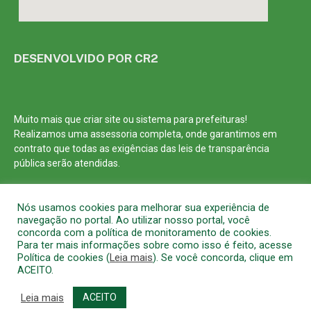
DESENVOLVIDO POR CR2
Muito mais que
criar site
ou
sistema para prefeituras
!
Realizamos uma
assessoria
completa, onde garantimos em
contrato que todas as exigências das
leis de transparência
pública
serão atendidas.
Conheça o
PNTP
e o
Radar da Transparência Pública
Nós usamos cookies para melhorar sua experiência de
navegação no portal. Ao utilizar nosso portal, você
concorda com a política de monitoramento de cookies.
Para ter mais informações sobre como isso é feito, acesse
Política de cookies (
Leia mais
). Se você concorda, clique em
Todos os direitos reservados a Prefeitura Municipal de Barcarena
ACEITO.
Mapa do Site
Acessar Área Administrativa
Acessar o Webmail
Leia mais
ACEITO