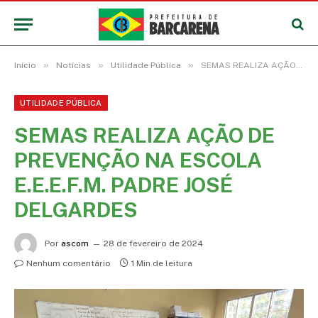
»
»
»
Início
Notícias
Utilidade Pública
SEMAS REALIZA AÇÃO DE PREVENÇÃO NA ESCOLA E.E.E.F.M. PADRE JOSÉ DELGARDES
UTILIDADE PÚBLICA
SEMAS REALIZA AÇÃO DE
PREVENÇÃO NA ESCOLA
E.E.E.F.M. PADRE JOSÉ
DELGARDES
Por
ascom
28 de fevereiro de 2024
Nenhum comentário
1 Min de leitura