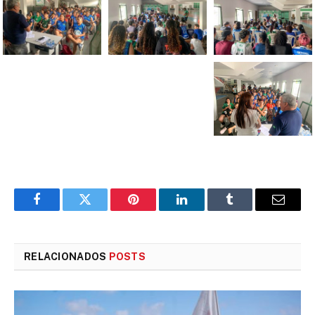
Facebook
Twitter
Pinterest
LinkedIn
Tumblr
E-
mail
RELACIONADOS
POSTS