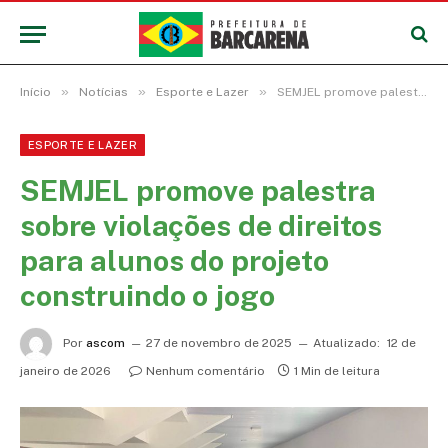
»
»
»
Início
Notícias
Esporte e Lazer
SEMJEL promove palestra sobre violações de direitos para alunos do projeto construindo o jogo
ESPORTE E LAZER
SEMJEL promove palestra
sobre violações de direitos
para alunos do projeto
construindo o jogo
Por
ascom
27 de novembro de 2025
Atualizado:
12 de
janeiro de 2026
Nenhum comentário
1 Min de leitura