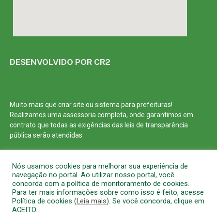
DESENVOLVIDO POR CR2
Muito mais que
criar site
ou
sistema para prefeituras
!
Realizamos uma
assessoria
completa, onde garantimos em
contrato que todas as exigências das
leis de transparência
pública
serão atendidas.
Conheça o
PNTP
e o
Radar da Transparência Pública
Nós usamos cookies para melhorar sua experiência de
navegação no portal. Ao utilizar nosso portal, você
concorda com a política de monitoramento de cookies.
Para ter mais informações sobre como isso é feito, acesse
Política de cookies (
Leia mais
). Se você concorda, clique em
Todos os direitos reservados a Prefeitura Municipal de Barcarena
ACEITO.