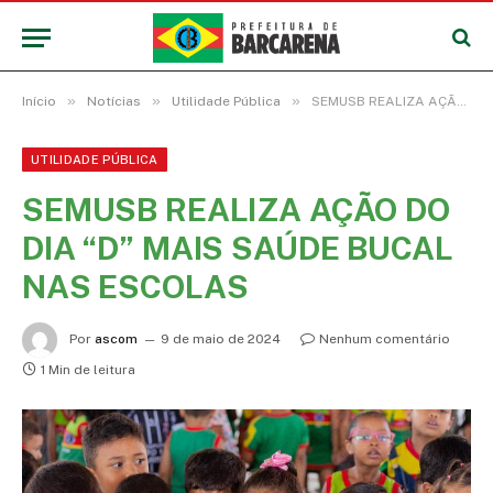
»
»
»
Início
Notícias
Utilidade Pública
SEMUSB REALIZA AÇÃO DO DIA “D” MAIS SAÚDE BUCAL NAS ESCOLAS
UTILIDADE PÚBLICA
SEMUSB REALIZA AÇÃO DO
DIA “D” MAIS SAÚDE BUCAL
NAS ESCOLAS
Por
ascom
9 de maio de 2024
Nenhum comentário
1 Min de leitura