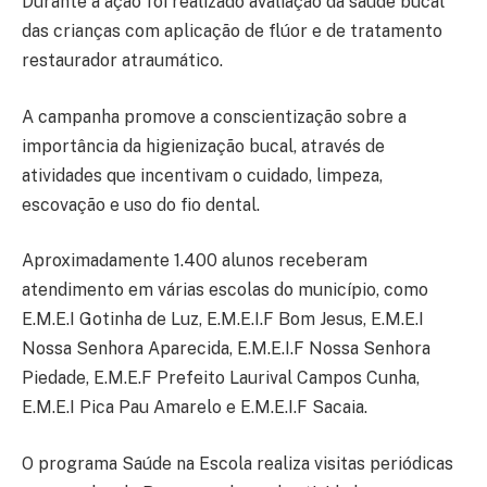
Durante a ação foi realizado avaliação da saúde bucal
das crianças com aplicação de flúor e de tratamento
restaurador atraumático.
A campanha promove a conscientização sobre a
importância da higienização bucal, através de
atividades que incentivam o cuidado, limpeza,
escovação e uso do fio dental.
Aproximadamente 1.400 alunos receberam
atendimento em várias escolas do município, como
E.M.E.I Gotinha de Luz, E.M.E.I.F Bom Jesus, E.M.E.I
Nossa Senhora Aparecida, E.M.E.I.F Nossa Senhora
Piedade, E.M.E.F Prefeito Laurival Campos Cunha,
E.M.E.I Pica Pau Amarelo e E.M.E.I.F Sacaia.
O programa Saúde na Escola realiza visitas periódicas