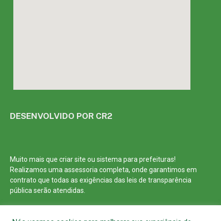
DESENVOLVIDO POR CR2
Muito mais que
criar site
ou
sistema para prefeituras
!
Realizamos uma
assessoria
completa, onde garantimos em
contrato que todas as exigências das
leis de transparência
pública
serão atendidas.
Conheça o
PNTP
e o
Radar da Transparência Pública