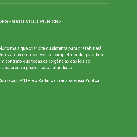
DESENVOLVIDO POR CR2
Muito mais que
criar site
ou
sistema para prefeituras
!
Realizamos uma
assessoria
completa, onde garantimos
em contrato que todas as exigências das
leis de
transparência pública
serão atendidas.
Conheça o
PNTP
e o
Radar da Transparência Pública