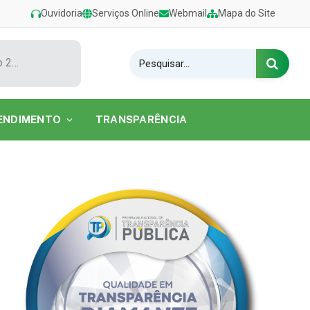
Ouvidoria
Serviços Online
Webmail
Mapa do Site
Show de Tarcísio do Acordeon encerra o Festival de Verão 2026 na Praia do Caripi
ENDIMENTO
TRANSPARÊNCIA