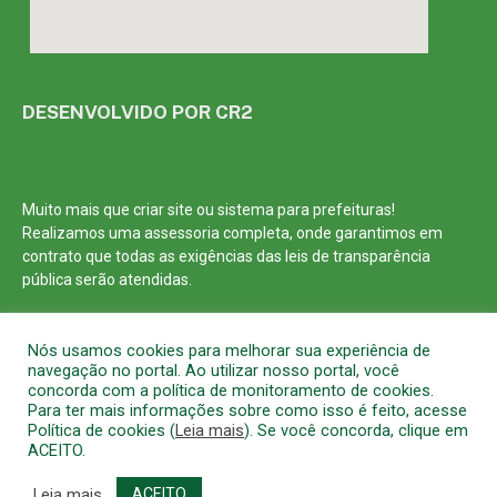
DESENVOLVIDO POR CR2
Muito mais que
criar site
ou
sistema para prefeituras
!
Realizamos uma
assessoria
completa, onde garantimos em
contrato que todas as exigências das
leis de transparência
pública
serão atendidas.
Conheça o
PNTP
e o
Radar da Transparência Pública
Nós usamos cookies para melhorar sua experiência de
navegação no portal. Ao utilizar nosso portal, você
concorda com a política de monitoramento de cookies.
Para ter mais informações sobre como isso é feito, acesse
Política de cookies (
Leia mais
). Se você concorda, clique em
Todos os direitos reservados a Prefeitura Municipal de Barcarena
ACEITO.
Mapa do Site
Acessar Área Administrativa
Acessar o Webmail
Leia mais
ACEITO