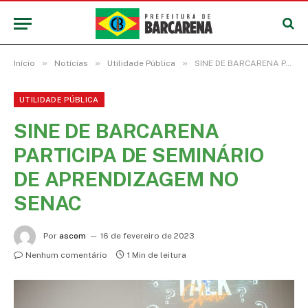
»
»
»
Início
Notícias
Utilidade Pública
SINE DE BARCARENA PARTICIPA DE SEMINÁRIO DE APRENDIZAGEM NO SENAC
UTILIDADE PÚBLICA
SINE DE BARCARENA
PARTICIPA DE SEMINÁRIO
DE APRENDIZAGEM NO
SENAC
Por
ascom
16 de fevereiro de 2023
Nenhum comentário
1 Min de leitura