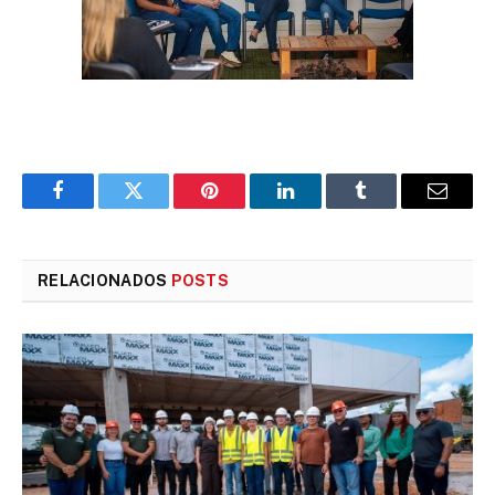
Facebook
Twitter
Pinterest
LinkedIn
Tumblr
E-
mail
RELACIONADOS
POSTS