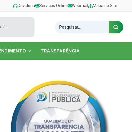
Ouvidoria
Serviços Online
Webmail
Mapa do Site
Show de Tarcísio do Acordeon encerra o Festival de Verão 2026 na Praia do Caripi
ENDIMENTO
TRANSPARÊNCIA