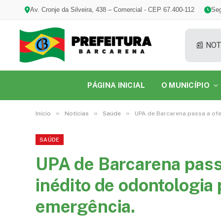
Av. Cronje da Silveira, 438 – Comercial - CEP 67.400-112
Seg
📰 NOT
PÁGINA INICIAL
O MUNICÍPIO
»
»
»
Início
Notícias
Saúde
UPA de Barcarena passa a ofe
SAÚDE
UPA de Barcarena passa
inédito de odontologia 
emergência.