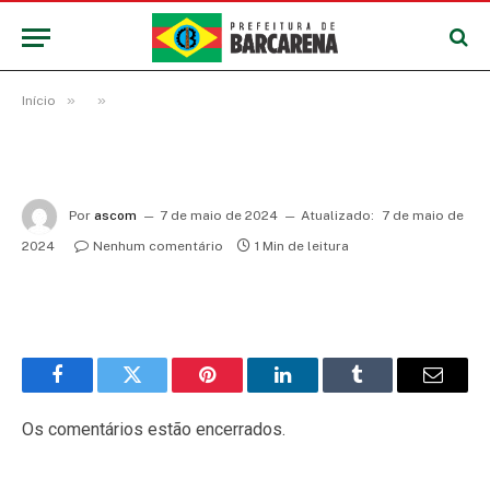
»
»
Início
Por
ascom
7 de maio de 2024
Atualizado:
7 de maio de
2024
Nenhum comentário
1 Min de leitura
Facebook
Twitter
Pinterest
LinkedIn
Tumblr
E-
mail
Os comentários estão encerrados.