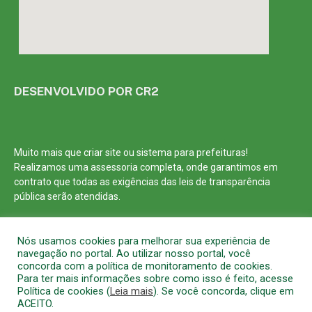
DESENVOLVIDO POR CR2
Muito mais que
criar site
ou
sistema para prefeituras
!
Realizamos uma
assessoria
completa, onde garantimos em
contrato que todas as exigências das
leis de transparência
pública
serão atendidas.
Conheça o
PNTP
e o
Radar da Transparência Pública
Nós usamos cookies para melhorar sua experiência de
navegação no portal. Ao utilizar nosso portal, você
concorda com a política de monitoramento de cookies.
Para ter mais informações sobre como isso é feito, acesse
Política de cookies (
Leia mais
). Se você concorda, clique em
Todos os direitos reservados a Prefeitura Municipal de Barcarena
ACEITO.