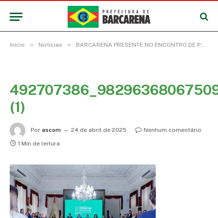
»
»
Início
Notícias
BARCARENA PRESENTE NO ENCONTRO DE PREFEITOS DA AMAZÔNIA LEGAL, QUE DISCUTE CAMINHOS PARA A COP 30
492707386_98296368067509
(1)
Por
ascom
24 de abril de 2025
Nenhum comentário
1 Min de leitura