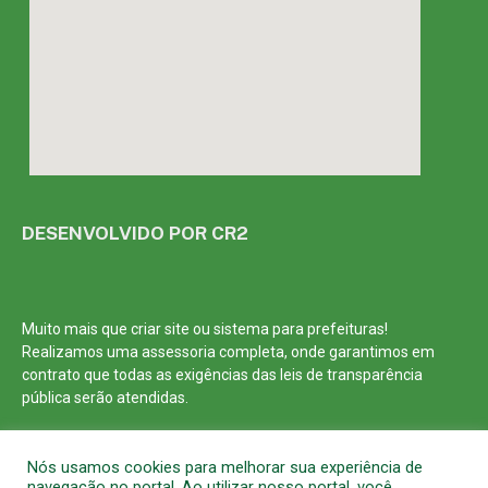
DESENVOLVIDO POR CR2
Muito mais que
criar site
ou
sistema para prefeituras
!
Realizamos uma
assessoria
completa, onde garantimos em
contrato que todas as exigências das
leis de transparência
pública
serão atendidas.
Conheça o
PNTP
e o
Radar da Transparência Pública
Nós usamos cookies para melhorar sua experiência de
navegação no portal. Ao utilizar nosso portal, você