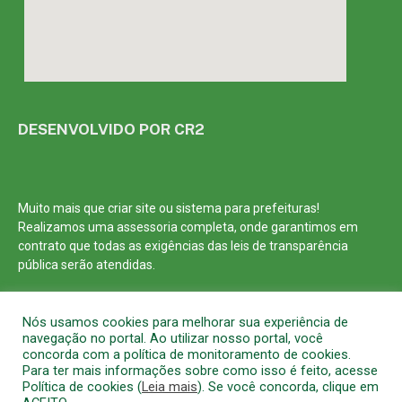
DESENVOLVIDO POR CR2
Muito mais que
criar site
ou
sistema para prefeituras
!
Realizamos uma
assessoria
completa, onde garantimos em
contrato que todas as exigências das
leis de transparência
pública
serão atendidas.
Conheça o
PNTP
e o
Radar da Transparência Pública
Nós usamos cookies para melhorar sua experiência de
navegação no portal. Ao utilizar nosso portal, você
concorda com a política de monitoramento de cookies.
Para ter mais informações sobre como isso é feito, acesse
Política de cookies (
Leia mais
). Se você concorda, clique em
Todos os direitos reservados a Prefeitura Municipal de Barcarena