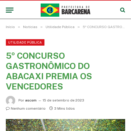
»
»
»
Início
Notícias
Utilidade Pública
5º CONCURSO GASTRONÔMICO DO ABACAXI PREMIA OS VENCEDORES
UTILIDADE PÚBLICA
5º CONCURSO
GASTRONÔMICO DO
ABACAXI PREMIA OS
VENCEDORES
Por
ascom
15 de setembro de 2023
Nenhum comentário
3 Mins lidos