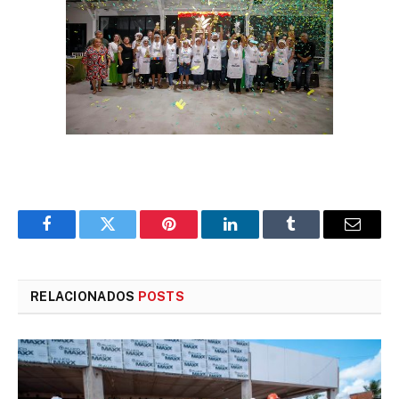
Facebook
Twitter
Pinterest
LinkedIn
Tumblr
E-
mail
RELACIONADOS
POSTS