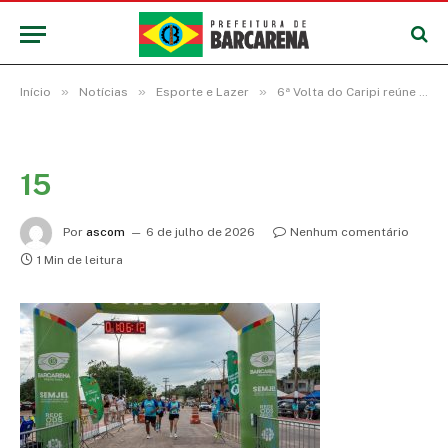
»
»
»
Início
Notícias
Esporte e Lazer
6ª Volta do Caripi reúne 500 atletas e abre programação esportiva de verão em Barcarena
15
Por
ascom
6 de julho de 2026
Nenhum comentário
1 Min de leitura