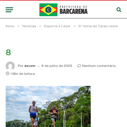
»
»
»
Início
Notícias
Esporte e Lazer
6ª Volta do Caripi reúne 500 atletas e abre programação esportiva de verão em Barcarena
8
Por
ascom
6 de julho de 2026
Nenhum comentário
1 Min de leitura