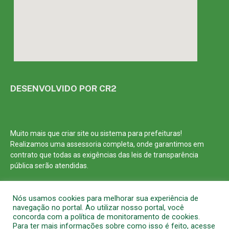
DESENVOLVIDO POR CR2
Muito mais que
criar site
ou
sistema para prefeituras
!
Realizamos uma
assessoria
completa, onde garantimos em
contrato que todas as exigências das
leis de transparência
pública
serão atendidas.
Conheça o
PNTP
e o
Radar da Transparência Pública
Nós usamos cookies para melhorar sua experiência de
navegação no portal. Ao utilizar nosso portal, você
concorda com a política de monitoramento de cookies.
Para ter mais informações sobre como isso é feito, acesse