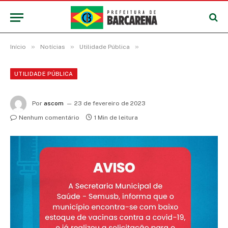
»
»
»
Início
Notícias
Utilidade Pública
UTILIDADE PÚBLICA
Por
ascom
23 de fevereiro de 2023
Nenhum comentário
1 Min de leitura