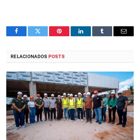
Facebook
Twitter
Pinterest
LinkedIn
Tumblr
E-
mail
RELACIONADOS
POSTS