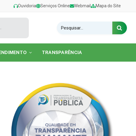
Ouvidoria
Serviços Online
Webmail
Mapa do Site
estival de Verão 2026 na Praia do Caripi
ENDIMENTO
TRANSPARÊNCIA