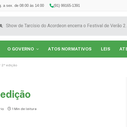
. a sex. de 08:00 às 14:00
(91) 99165-1391
Show de Tarcísio do Acordeon encerra o F
A:
O GOVERNO
ATOS NORMATIVOS
LEIS
AT
 2ª edição
 edição
io
1 Min de leitura