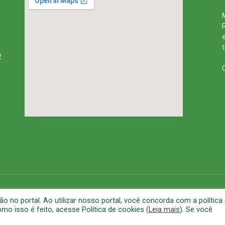
2
rena
Mapa do Site
A
no portal. Ao utilizar nosso portal, você concorda com a política
o isso é feito, acesse Política de cookies (
Leia mais
). Se você