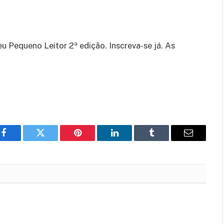
u Pequeno Leitor 2ª edição. Inscreva-se já. As
Facebook
Twitter
Pinterest
LinkedIn
Tumblr
E-
mail