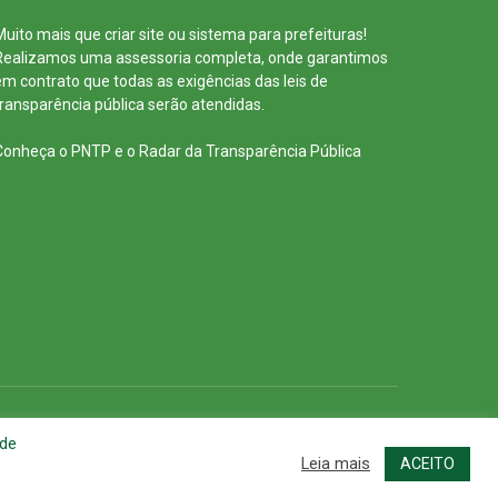
Muito mais que
criar site
ou
sistema para prefeituras
!
Realizamos uma
assessoria
completa, onde garantimos
em contrato que todas as exigências das
leis de
transparência pública
serão atendidas.
Conheça o
PNTP
e o
Radar da Transparência Pública
cessar Área Administrativa
Acessar o Webmail
 de
Leia mais
ACEITO