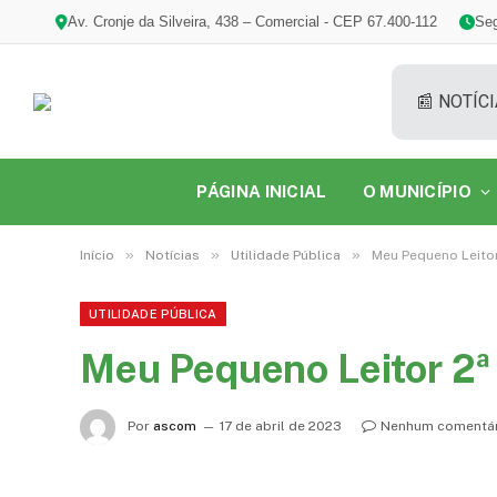
Av. Cronje da Silveira, 438 – Comercial - CEP 67.400-112
Seg
📰 NOTÍCI
PÁGINA INICIAL
O MUNICÍPIO
»
»
»
Início
Notícias
Utilidade Pública
Meu Pequeno Leitor
UTILIDADE PÚBLICA
Meu Pequeno Leitor 2ª
Por
ascom
17 de abril de 2023
Nenhum comentár