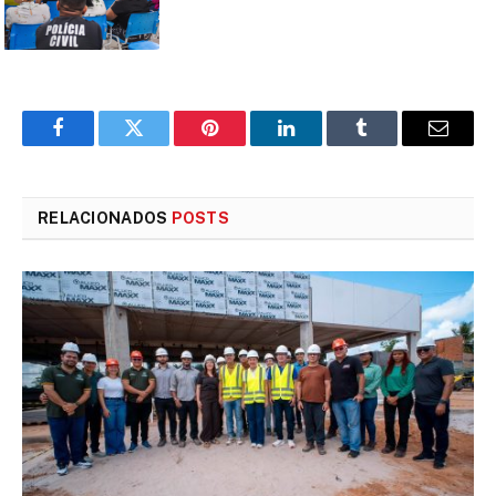
Facebook
Twitter
Pinterest
LinkedIn
Tumblr
E-
mail
RELACIONADOS
POSTS