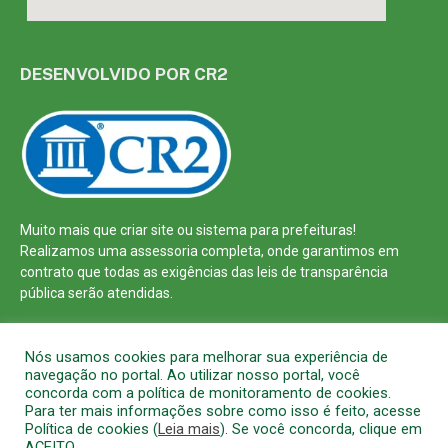
DESENVOLVIDO POR CR2
Muito mais que
criar site
ou
sistema para prefeituras
!
Realizamos uma
assessoria
completa, onde garantimos em
contrato que todas as exigências das
leis de transparência
pública
serão atendidas.
Conheça o
PNTP
e o
Radar da Transparência Pública
Nós usamos cookies para melhorar sua experiência de
navegação no portal. Ao utilizar nosso portal, você
concorda com a política de monitoramento de cookies.
Para ter mais informações sobre como isso é feito, acesse
Política de cookies (
Leia mais
). Se você concorda, clique em
Todos os direitos reservados a Prefeitura Municipal de Barcarena
ACEITO.