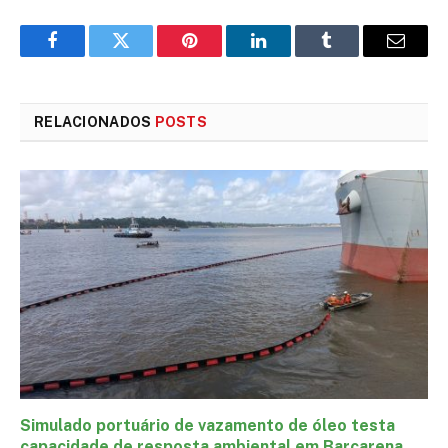
Facebook
Twitter
Pinterest
LinkedIn
Tumblr
E-
mail
RELACIONADOS
POSTS
Simulado portuário de vazamento de óleo testa
capacidade de resposta ambiental em Barcarena