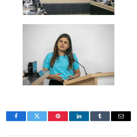
Facebook
Twitter
Pinterest
LinkedIn
Tumblr
E-
mail