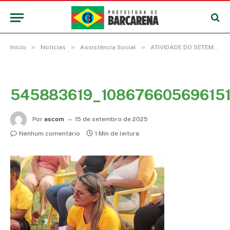
»
»
»
Início
Notícias
Assistência Social
ATIVIDADE DO SETEMBRO AMARELO REFORÇA A IMPORTÂNCIA DO CUIDADO COM A SAÚDE MENTAL
545883619_10867660569615
Por
ascom
15 de setembro de 2025
Nenhum comentário
1 Min de leitura