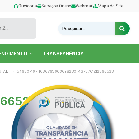
Ouvidoria
Serviços Online
Webmail
Mapa do Site
Show de Tarcísio do Acordeon encerra o Festival de Verão 2026 na Praia do Caripi
ENDIMENTO
TRANSPARÊNCIA
»
NTAL
546307167_1086765603628230_4373761212866528527_n
866528527_n