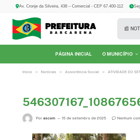
Av. Cronje da Silveira, 438 – Comercial - CEP 67.400-112
Seg
📰 NOT
PÁGINA INICIAL
O MUNICÍPIO
»
»
»
Início
Notícias
Assistência Social
ATIVIDADE DO S
546307167_1086765
Por
ascom
15 de setembro de 2025
Nenhum com