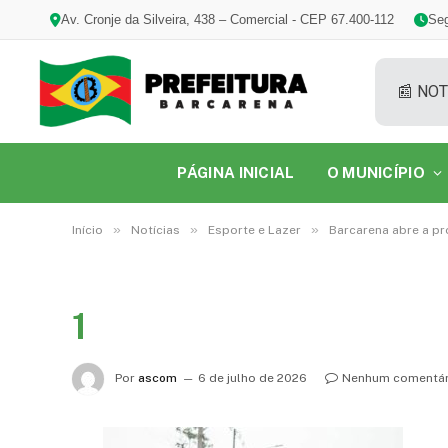
Av. Cronje da Silveira, 438 – Comercial - CEP 67.400-112
Seg
📰 NOT
PÁGINA INICIAL
O MUNICÍPIO
»
»
»
Início
Notícias
Esporte e Lazer
Barcarena abre a pr
1
Por
ascom
6 de julho de 2026
Nenhum comentár