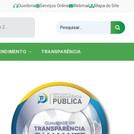
Ouvidoria
Serviços Online
Webmail
Mapa do Site
Show de Tarcísio do Acordeon encerra o Festival de Verão 2026 na Praia do Caripi
ENDIMENTO
TRANSPARÊNCIA