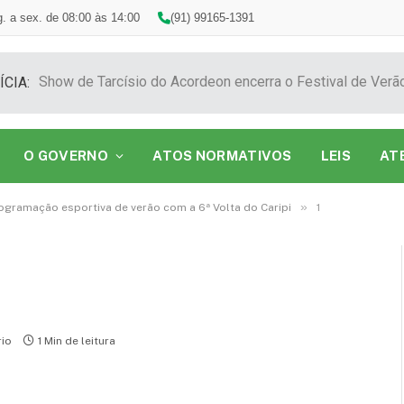
. a sex. de 08:00 às 14:00
(91) 99165-1391
ÍCIA:
O GOVERNO
ATOS NORMATIVOS
LEIS
AT
»
ogramação esportiva de verão com a 6ª Volta do Caripi
1
io
1 Min de leitura