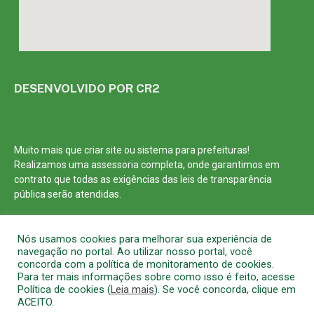
DESENVOLVIDO POR CR2
Muito mais que
criar site
ou
sistema para prefeituras
!
Realizamos uma
assessoria
completa, onde garantimos em
contrato que todas as exigências das
leis de transparência
pública
serão atendidas.
Conheça o
PNTP
e o
Radar da Transparência Pública
Nós usamos cookies para melhorar sua experiência de
navegação no portal. Ao utilizar nosso portal, você
concorda com a política de monitoramento de cookies.
Para ter mais informações sobre como isso é feito, acesse
Política de cookies (
Leia mais
). Se você concorda, clique em
Todos os direitos reservados a Prefeitura Municipal de Barcarena
ACEITO.