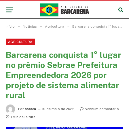
»
»
»
Início
Notícias
Agricultura
Barcarena conquista 1° lugar no prêmio Sebrae Prefeitura Empreendedora 2026 por projeto de sistema alimentar rural
AGRICULTURA
Barcarena conquista 1° lugar
no prêmio Sebrae Prefeitura
Empreendedora 2026 por
projeto de sistema alimentar
rural
Por
ascom
19 de maio de 2026
Nenhum comentário
1 Min de leitura