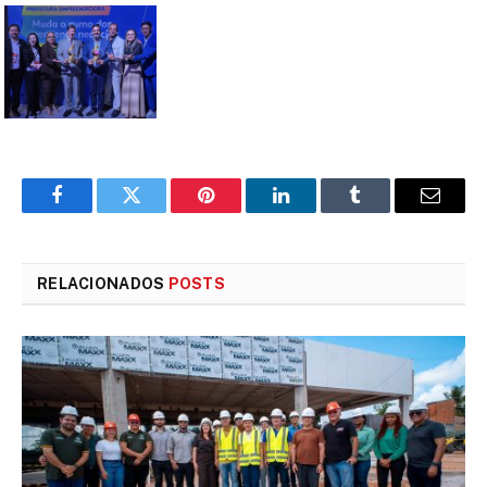
Facebook
Twitter
Pinterest
LinkedIn
Tumblr
E-
mail
RELACIONADOS
POSTS