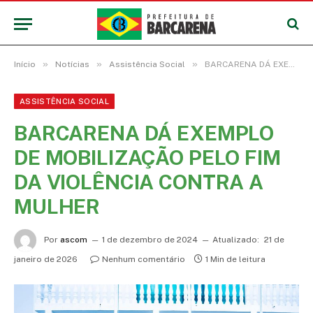
»
»
»
Início
Notícias
Assistência Social
BARCARENA DÁ EXEMPLO DE MOBILIZAÇÃO PELO FIM DA VIOLÊNCIA CONTRA A MULHER
ASSISTÊNCIA SOCIAL
BARCARENA DÁ EXEMPLO
DE MOBILIZAÇÃO PELO FIM
DA VIOLÊNCIA CONTRA A
MULHER
Por
ascom
1 de dezembro de 2024
Atualizado:
21 de
janeiro de 2026
Nenhum comentário
1 Min de leitura