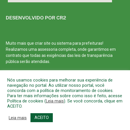
DESENVOLVIDO POR CR2
Muito mais que
criar site
ou
sistema para prefeituras
!
Realizamos uma
assessoria
completa, onde garantimos em
contrato que todas as exigências das
leis de transparência
pública
serão atendidas.
Conheça o
PNTP
e o
Radar da Transparência Pública
Nós usamos cookies para melhorar sua experiência de
navegação no portal. Ao utilizar nosso portal, você
concorda com a política de monitoramento de cookies.
Para ter mais informações sobre como isso é feito, acesse
Política de cookies (
Leia mais
). Se você concorda, clique em
Todos os direitos reservados a Prefeitura Municipal de Barcarena
ACEITO.
Mapa do Site
Acessar Área Administrativa
Acessar o Webmail
Leia mais
ACEITO