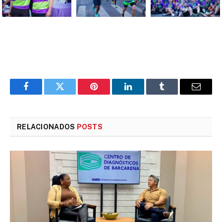
Facebook
Twitter
Pinterest
LinkedIn
Tumblr
E-
mail
RELACIONADOS
POSTS