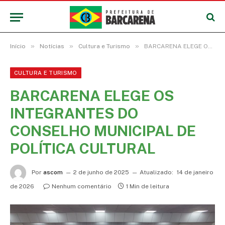
»
»
»
Início
Notícias
Cultura e Turismo
BARCARENA ELEGE OS INTEGRANTES DO CONSELHO MUNICIPAL DE POLÍTICA CULTURAL
CULTURA E TURISMO
BARCARENA ELEGE OS
INTEGRANTES DO
CONSELHO MUNICIPAL DE
POLÍTICA CULTURAL
Por
ascom
2 de junho de 2025
Atualizado:
14 de janeiro
de 2026
Nenhum comentário
1 Min de leitura