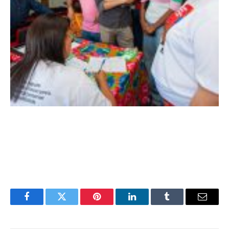
Facebook
Twitter
Pinterest
LinkedIn
Tumblr
E-
mail