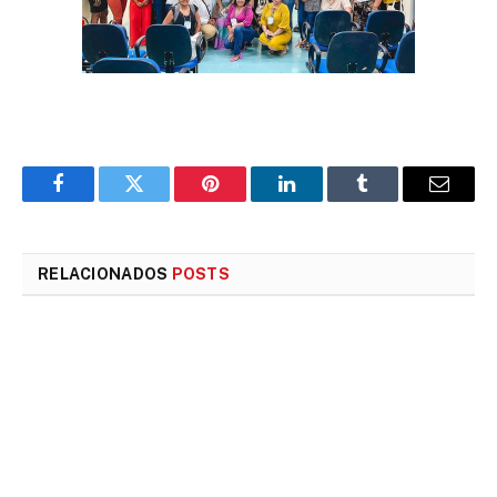
Facebook
Twitter
Pinterest
LinkedIn
Tumblr
E-
mail
RELACIONADOS
POSTS