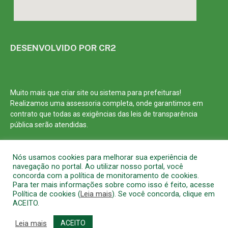
DESENVOLVIDO POR CR2
Muito mais que
criar site
ou
sistema para prefeituras
!
Realizamos uma
assessoria
completa, onde garantimos em
contrato que todas as exigências das
leis de transparência
pública
serão atendidas.
Conheça o
PNTP
e o
Radar da Transparência Pública
Nós usamos cookies para melhorar sua experiência de
navegação no portal. Ao utilizar nosso portal, você
concorda com a política de monitoramento de cookies.
Para ter mais informações sobre como isso é feito, acesse
Política de cookies (
Leia mais
). Se você concorda, clique em
Todos os direitos reservados a Prefeitura Municipal de Barcarena
ACEITO.
Mapa do Site
Acessar Área Administrativa
Acessar o Webmail
Leia mais
ACEITO