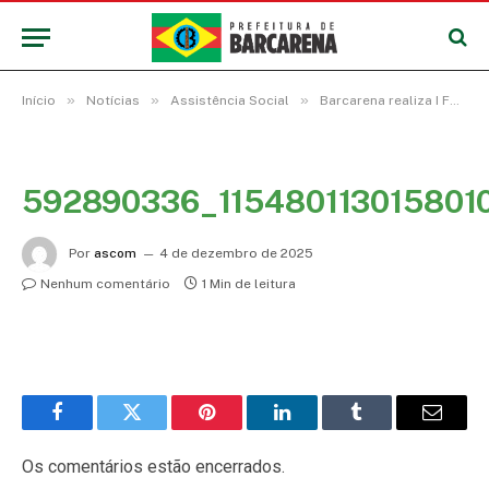
»
»
»
Início
Notícias
Assistência Social
Barcarena realiza I Fórum Comunitário do selo UNICEF – Edição 2025–2028
592890336_115480113015801
Por
ascom
4 de dezembro de 2025
Nenhum comentário
1 Min de leitura
Facebook
Twitter
Pinterest
LinkedIn
Tumblr
E-
mail
Os comentários estão encerrados.