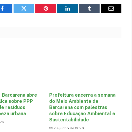
Facebook
Twitter
Pinterest
LinkedIn
Tumblr
E-
mail
e Barcarena abre
Prefeitura encerra a semana
lica sobre PPP
do Meio Ambiente de
de resíduos
Barcarena com palestras
peza urbana
sobre Educação Ambiental e
Sustentabilidade
026
22 de junho de 2026