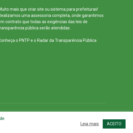
Muito mais que
criar site
ou
sistema para prefeituras
!
Realizamos uma
assessoria
completa, onde garantimos
em contrato que todas as exigências das
leis de
transparência pública
serão atendidas.
Conheça o
PNTP
e o
Radar da Transparência Pública
cessar Área Administrativa
Acessar o Webmail
 de
Leia mais
ACEITO