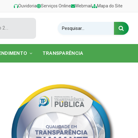
Ouvidoria
Serviços Online
Webmail
Mapa do Site
Show de Tarcísio do Acordeon encerra o Festival de Verão 2026 na Praia do Caripi
ENDIMENTO
TRANSPARÊNCIA