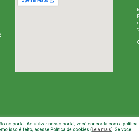
2
rena
Mapa do Site
A
no portal. Ao utilizar nosso portal, você concorda com a política
o isso é feito, acesse Política de cookies (
Leia mais
). Se você