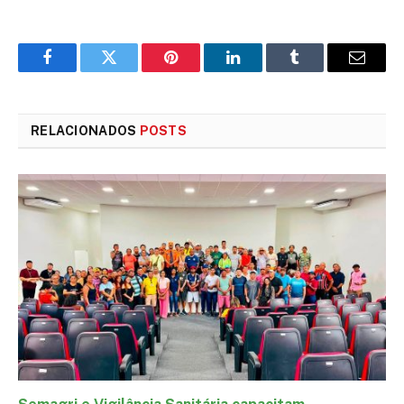
Facebook
Twitter
Pinterest
LinkedIn
Tumblr
E-
mail
RELACIONADOS
POSTS