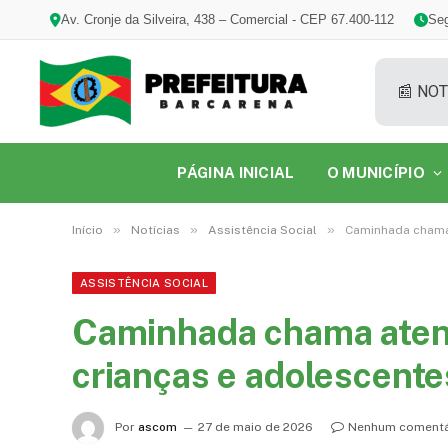
Av. Cronje da Silveira, 438 – Comercial - CEP 67.400-112
Seg
📰 NOT
PÁGINA INICIAL
O MUNICÍPIO
»
»
»
Início
Notícias
Assistência Social
Caminhada chama 
ASSISTÊNCIA SOCIAL
Caminhada chama aten
crianças e adolescente
Por
ascom
27 de maio de 2026
Nenhum comentá