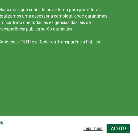
Muito mais que
criar site
ou
sistema para prefeituras
!
Realizamos uma
assessoria
completa, onde garantimos
em contrato que todas as exigências das
leis de
transparência pública
serão atendidas.
Conheça o
PNTP
e o
Radar da Transparência Pública
cessar Área Administrativa
Acessar o Webmail
 de
Leia mais
ACEITO