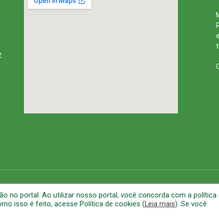
2
rena
Mapa do Site
A
no portal. Ao utilizar nosso portal, você concorda com a política
o isso é feito, acesse Política de cookies (
Leia mais
). Se você