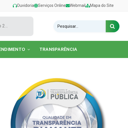
Ouvidoria
Serviços Online
Webmail
Mapa do Site
Show de Tarcísio do Acordeon encerra o Festival de Verão 2026 na Praia do Caripi
ENDIMENTO
TRANSPARÊNCIA