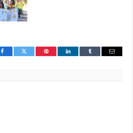
Facebook
Twitter
Pinterest
LinkedIn
Tumblr
E-
mail