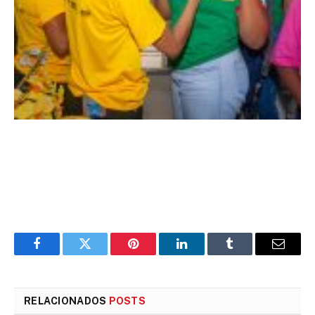
Facebook
Twitter
Pinterest
LinkedIn
Tumblr
E-
mail
RELACIONADOS
POSTS