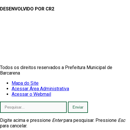
DESENVOLVIDO POR CR2
Muito mais que
criar site
ou
sistema para prefeituras
!
Realizamos uma
assessoria
completa, onde garantimos em
contrato que todas as exigências das
leis de transparência
pública
serão atendidas.
Conheça o
PNTP
e o
Radar da Transparência Pública
Todos os direitos reservados a Prefeitura Municipal de
Barcarena
Mapa do Site
Acessar Área Administrativa
Acessar o Webmail
Enviar
Digite acima e pressione
Enter
para pesquisar. Pressione
Esc
para cancelar.