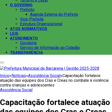
Turismo e Lazer
O GOVERNO
Prefeito
Agenda Externa do Prefeito
Vice-Prefeita
Estrutura Organizacional
ATOS NORMATIVOS
LEIS
ATENDIMENTO
Ouvidoria
Serviço de Informação ao Cidadão
TRANSPARÊNCIA
Início
»
Notícias
»
Assistência Social
»
Capacitação fortalece
atuação das equipes dos Cras e Creas no combate à violência
contra crianças e adolescentes
Assistência Social
Capacitação fortalece atuação
das equipes dos Cras e Creas