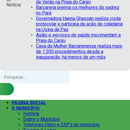
de Verão na Praia do Caripi
Notícia:
Barcarena premia os melhores do xadrez
no Pará
Governadora Hanna Ghassan realiza visita
protocolar e participa de ação de cidadania
na Usina da Paz
Aulão e serviços de saúde movimentam a
Praia do Caripi
Casa da Mulher Barcarenense realiza mais
de 1.500 procedimentos desde a
inauguração, há menos de um mês
PÁGINA INICIAL
O MUNICÍPIO
História
Sobre o Município
Telefones Úteis e CEP’s do município