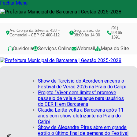
Fechar Menu
(91)
Av. Cronje da Silveira, 438 –
Seg. a sex. de
99165-
Comercial - CEP 67.400-112
08:00 às 14:00
1391
Ouvidoria
Serviços Online
Webmail
Mapa do Site
Show de Tarcísio do Acordeon encerra o
Festival de Verão 2026 na Praia do Caripi
Projeto ”Viver sem limites” promove
passeio de vela e caiaque para usuários
do CER II em Barcarena
Claudia Leitte volta a Barcarena após 11
anos com show eletrizante na Praia do
Caripi
Show de Alexandre Pires abre em grande
estilo o último final de semana do Festival
📰