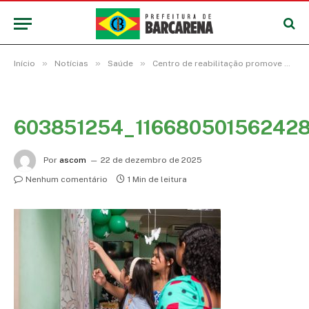
»
»
»
Início
Notícias
Saúde
Centro de reabilitação promove programação de Natal com pacientes, familiares e servidores
603851254_11668050156242
Por
ascom
22 de dezembro de 2025
Nenhum comentário
1 Min de leitura