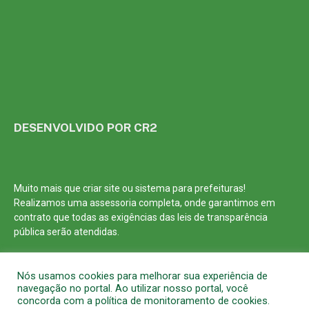
DESENVOLVIDO POR CR2
Muito mais que
criar site
ou
sistema para prefeituras
!
Realizamos uma
assessoria
completa, onde garantimos em
contrato que todas as exigências das
leis de transparência
pública
serão atendidas.
Conheça o
PNTP
e o
Radar da Transparência Pública
Nós usamos cookies para melhorar sua experiência de
navegação no portal. Ao utilizar nosso portal, você
concorda com a política de monitoramento de cookies.