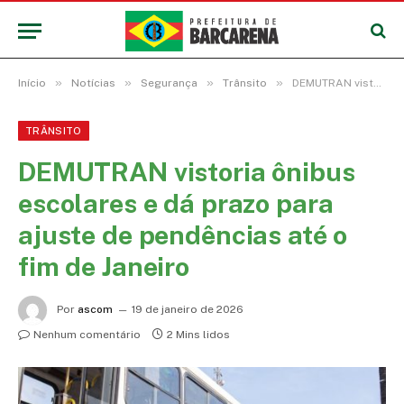
»
»
»
»
Início
Notícias
Segurança
Trânsito
DEMUTRAN vistoria ônibus escolares e dá prazo para ajuste de pendências até o fim de Janeiro
TRÂNSITO
DEMUTRAN vistoria ônibus
escolares e dá prazo para
ajuste de pendências até o
fim de Janeiro
Por
ascom
19 de janeiro de 2026
Nenhum comentário
2 Mins lidos