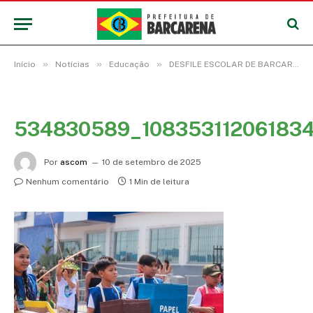
»
»
»
Início
Notícias
Educação
DESFILE ESCOLAR DE BARCARENA ABRAÇA A AMAZÔNIA E DIVULGA A CULTURA OCEÂNICA
534830589_10835311206183
Por
ascom
10 de setembro de 2025
Nenhum comentário
1 Min de leitura