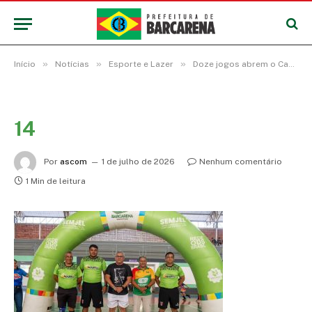
»
»
»
Início
Notícias
Esporte e Lazer
Doze jogos abrem o Campeonato Municipal de Futsal das Categorias de Base em Barcarena
14
Por
ascom
1 de julho de 2026
Nenhum comentário
1 Min de leitura